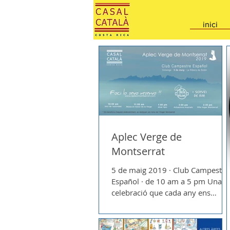
inici
Aplec Verge de
Montserrat
5 de maig 2019 · Club Campestre
Español · de 10 am a 5 pm Una
celebració que cada any ens
permet gaudir de la companyia d
socis,...