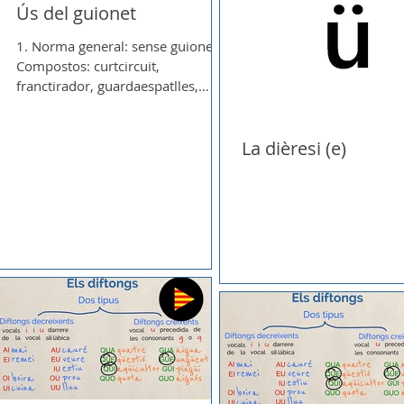
Ús del guionet
1. Norma general: sense guionet
Compostos: curtcircuit,
franctirador, guardaespatlles,
marcapassos, muntacàrregues,
trencaclosques...
La dièresi (e)