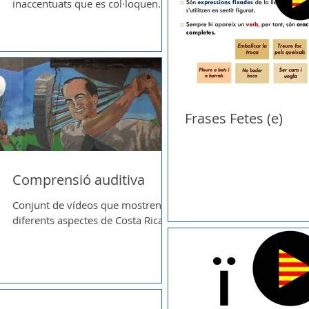
inaccentuats que es col·loquen
immediatament al davant o al
darrera del...
Frases Fetes (e)
Comprensió auditiva
Conjunt de vídeos que mostren
diferents aspectes de Costa Rica.