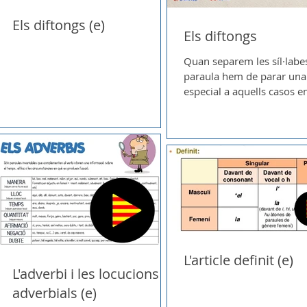
Els diftongs (e)
Els diftongs
Quan separem les síl·labe
..
paraula hem de parar una
especial a aquells casos e
apareixen dues vocals en 
En...
L'article definit (e)
L'adverbi i les locucions
adverbials (e)