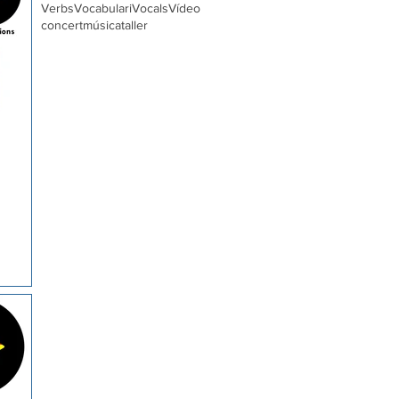
Verbs
Vocabulari
Vocals
Vídeo
concert
música
taller