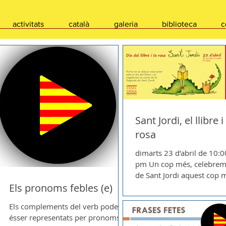
activitats
català
galeria
biblioteca
c
Sant Jordi, el llibre i
rosa
dimarts 23 d'abril de 10:
pm Un cop més, celebrem,
de Sant Jordi aquest cop 
Els pronoms febles (e)
dirigit als nens i nenes. A tot
aquell...
e
Els complements del verb poden
ésser representats per pronoms