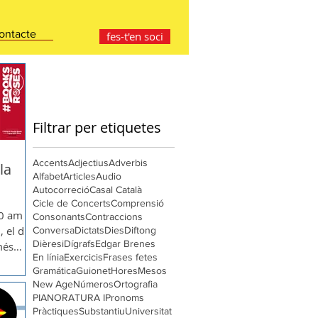
ontacte
fes-t'en soci
Filtrar per etiquetes
Accents
Adjectius
Adverbis
 la
Alfabet
Articles
Audio
Autocorreció
Casal Català
Cicle de Concerts
Comprensió
00 am a 6
Consonants
Contraccions
 el dia
Conversa
Dictats
Dies
Diftong
Dièresi
Dígrafs
Edgar Brenes
més
En línia
Exercicis
Frases fetes
Gramática
Guionet
Hores
Mesos
New Age
Números
Ortografia
PIANORATURA I
Pronoms
Pràctiques
Substantiu
Universitat