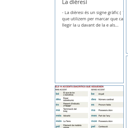
La dièresi
- La dièresi és un signe gràfic ( ¨ )
que utilizem per marcar que cal
llegir la u davant de la e als
diftongs creixents i per desfer un.