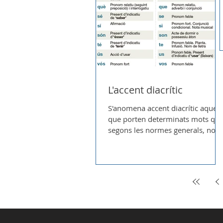
L'accent diacrític
S'anomena accent diacrític aquell
que porten determinats mots que
segons les normes generals, no
n'haurien de dur però que
accentuem per...