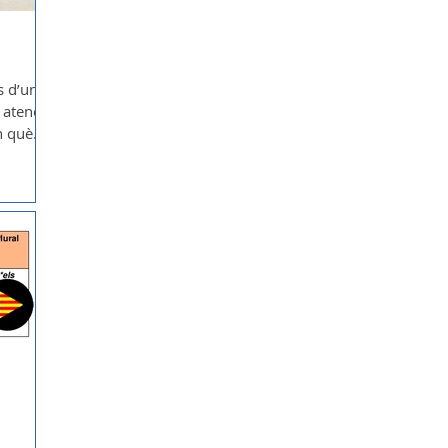
s d’una
 atenció
n què
contacte.