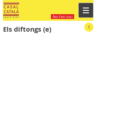
fes-t'en soci
Els diftongs (e)