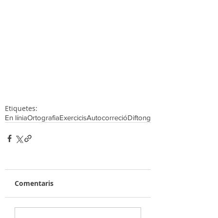
Etiquetes:
En línia
Ortografia
Exercicis
Autocorreció
Diftong
Comentaris