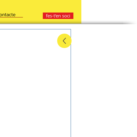
ontacte
fes-t'en soci