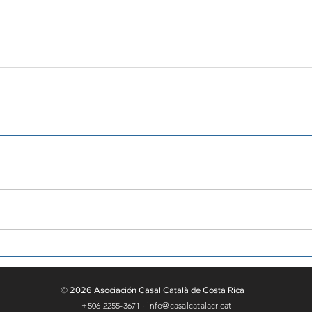
© 2026 Asociación Casal Català de Costa Rica
+506 2255-3671 · info@casalcatalacr.cat