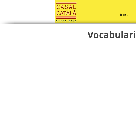
inici
Vocabular