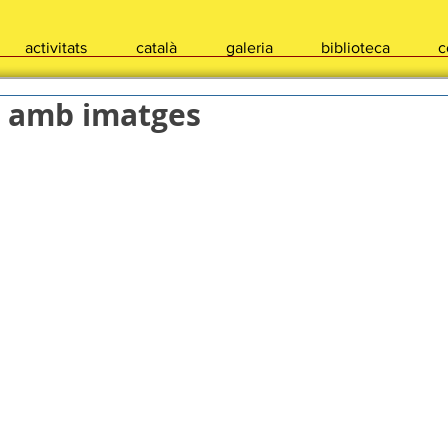
activitats
català
galeria
biblioteca
c
i amb imatges