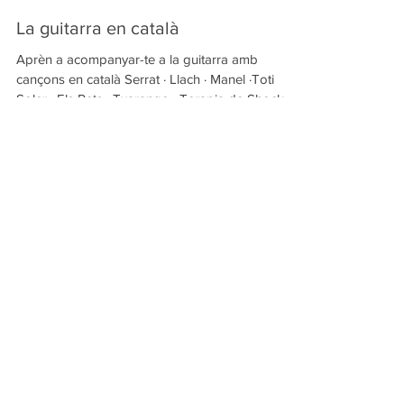
La guitarra en català
Aprèn a acompanyar-te a la guitarra amb
cançons en català Serrat · Llach · Manel ·Toti
Soler · Els Pets · Txarango · Terapia de Shock ......
Filtrar per etiquetes
Accents
Adjectius
Adverbis
Alfabet
Articles
Audio
Autocorreció
Casal Català
Cicle de Concerts
Comprensió
Consonants
Contraccions
Conversa
Dictats
Dies
Diftong
Dièresi
Dígrafs
Edgar Brenes
En línia
Exercicis