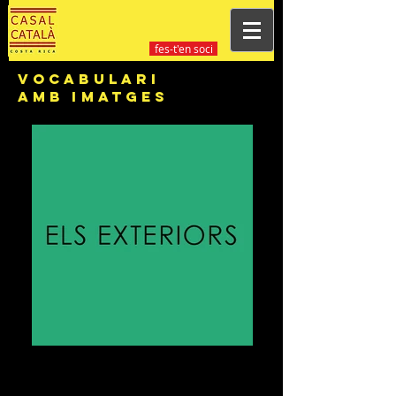
fes-t'en soci
VOCABULARI
AMB IMATGES