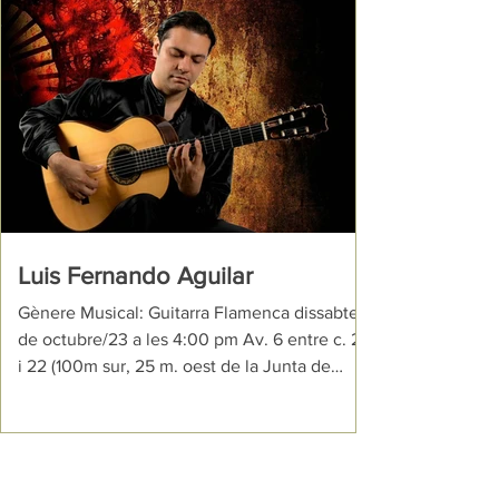
d'aquesta temporada de concerts del Casal
·2023. De la mà de Chung Yi Lan Chung
(Yangqin - piano xinès) i Yessenia Moreira
Barboza (Flauta traversa), gaudirem d'aquest
concert, "El espejo en si mismo", un reflex de
dos mons que es troben en una imatge i ens
mostr
Luis Fernando Aguilar
Gènere Musical: Guitarra Flamenca dissabte 7
de octubre/23 a les 4:00 pm Av. 6 entre c. 20
i 22 (100m sur, 25 m. oest de la Junta de
Protección Social) 7è concert del “Cicle de
Concerts en el Casal 2023” amb Luis
Fernando Aguilar Ens presentarà el recital
"Guitarra clàssica i flamenca". Una proposta