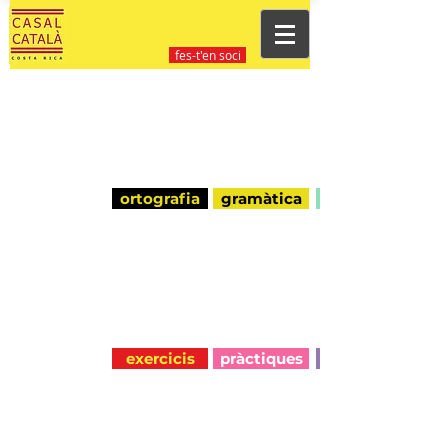
fes-t'en soci
ortografia
gramàtica
exercicis
pràctiques