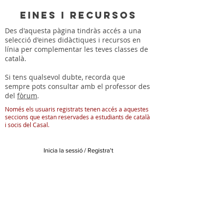
eines i recursos
Des d'aquesta pàgina tindràs accés a una
selecció d'eines didàctiques i recursos en
línia per complementar les teves classes de
català.
Si tens qualsevol dubte, recorda que
sempre pots consultar amb el professor des
del
fòrum
.
Només els usuaris registrats tenen accés a aquestes
seccions que estan reservades a estudiants de català
i socis del Casal.
Inicia la sessió / Registra't
© 2026 Asociación Casal Català de Costa Rica