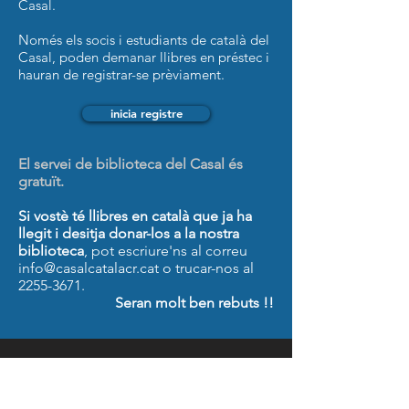
Casal.
Només els socis i estudiants de català del
Casal, poden demanar llibres en préstec i
hauran de registrar-se prèviament.
inicia registre
El servei de biblioteca del Casal és
gratuït.
Si vostè té llibres en català que ja ha
llegit i desitja donar-los a la nostra
biblioteca
, pot escriure'ns al correu
info@casalcatalacr.cat
o trucar-nos al
2255-3671
.
Seran molt ben rebuts !!
© 2026 Asociación Casal Català de Costa Rica
+506 2255-3671 · info@casalcatalacr.cat