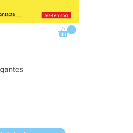
ontacte
fes-t'en soci
lgantes
e