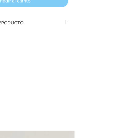
ñadir al carrito
 PRODUCTO
eños. Fieltro. 8 cm alto cada
a