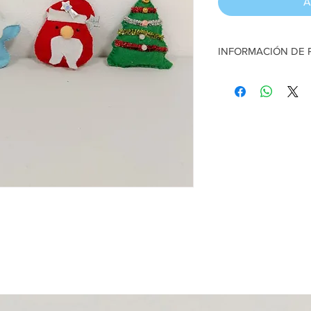
A
INFORMACIÓN DE
Juego Colgantes navid
figurita aprox
Artesana:
Sehia Molin