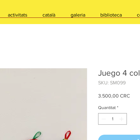
activitats
català
galeria
biblioteca
c
Juego 4 co
SKU: SM099
Pric
3.500,00 CRC
Quantitat
*