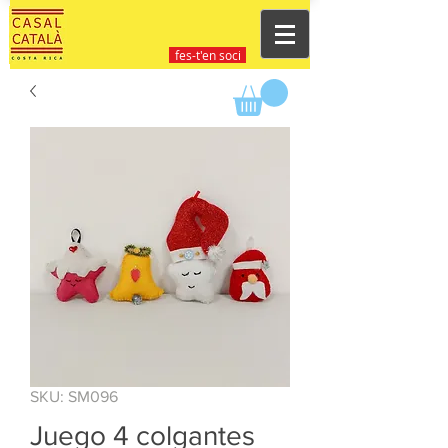
fes-t'en soci
SKU: SM096
Juego 4 colgantes