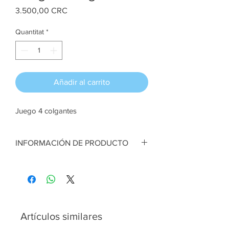
Price
3.500,00 CRC
Quantitat
*
Añadir al carrito
Juego 4 colgantes
INFORMACIÓN DE PRODUCTO
Juego Colgantes navideños. Fieltro. 8 cm
alto cada figurita aprox
Artesana:
Sehia Molina
Artículos similares