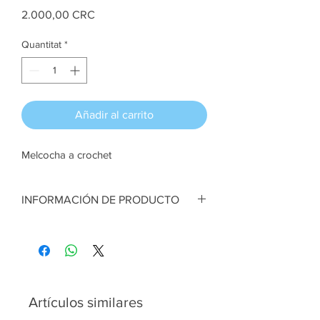
Price
2.000,00 CRC
Quantitat
*
Añadir al carrito
Melcocha a crochet
INFORMACIÓN DE PRODUCTO
Melcocha a crochet. Verde y
blanco. Lana
Colgante para árbol.
Artesana:
Valeria Ugalde
Artículos similares