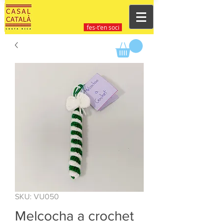
fes-t'en soci
SKU: VU050
Melcocha a crochet