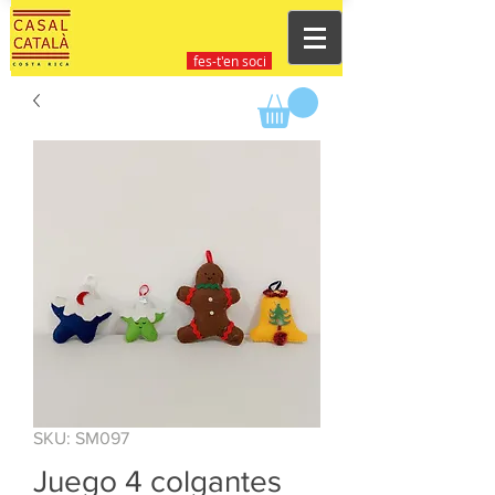
fes-t'en soci
SKU: SM097
Juego 4 colgantes