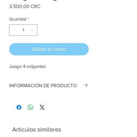
Price
3.500,00 CRC
Quantitat
*
Añadir al carrito
Juego 4 colgantes
INFORMACIÓN DE PRODUCTO
Juego Colgantes navideños. Fieltro. 8 cm
alto cada figurita aprox
Artesana:
Sehia Molina
Artículos similares