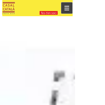
fes-t'en soci