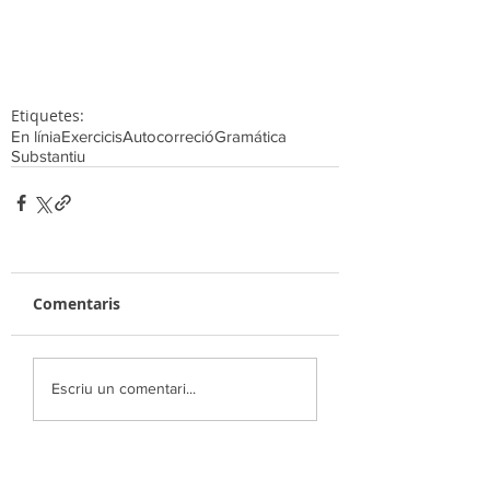
Etiquetes:
En línia
Exercicis
Autocorreció
Gramática
Substantiu
Comentaris
Escriu un comentari...