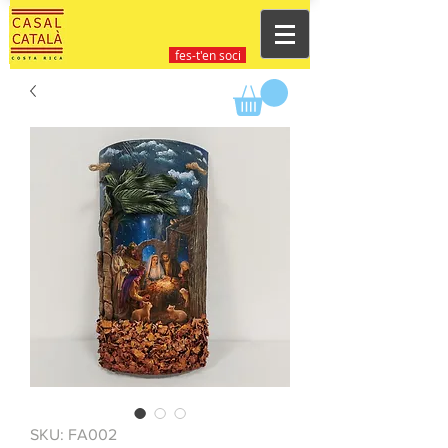
fes-t'en soci
SKU: FA002