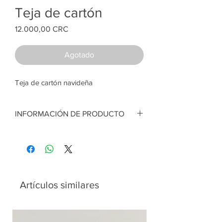
Teja de cartón
Price
12.000,00 CRC
Agotado
Teja de cartón navideña
INFORMACIÓN DE PRODUCTO
Teja de cartón navideña con nacimiento.
Decorada con pasta de modelar y lámina
Artesana:
Fressy Arrieta
Artículos similares