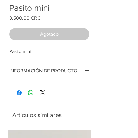
Pasito mini
Price
3.500,00 CRC
Agotado
Pasito mini
INFORMACIÓN DE PRODUCTO
Pasito mini en galleta de madera. Figuras
en porcelana fría. 4'5 cm x 5 cm diámetro
aprox
Artesana:
Fressy Arrieta
Artículos similares