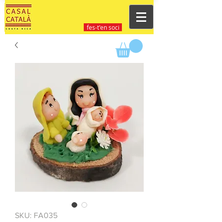
fes-t'en soci
SKU: FA035