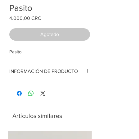
Pasito
Price
4.000,00 CRC
Agotado
Pasito
INFORMACIÓN DE PRODUCTO
Pasitos en galleta de madera. Figuras en
porcelana fría. 8 cm x 9 cm diámetro
aprox
Artesana:
Fressy Arrieta
Artículos similares