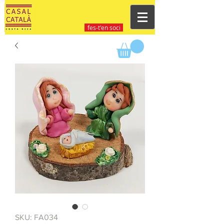
fes-t'en soci
SKU: FA034