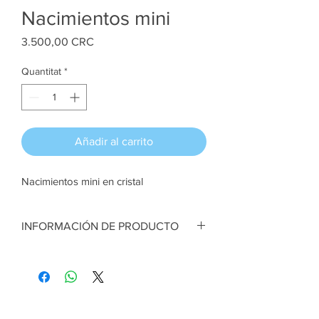
Nacimientos mini
Price
3.500,00 CRC
Quantitat
*
Añadir al carrito
Nacimientos mini en cristal
INFORMACIÓN DE PRODUCTO
Nacimientos mini en cristal. Diferentes
colores vestimenta. Elaborado en
porcelana fría. 3 cm diámetro x 5 cm alto
aprox