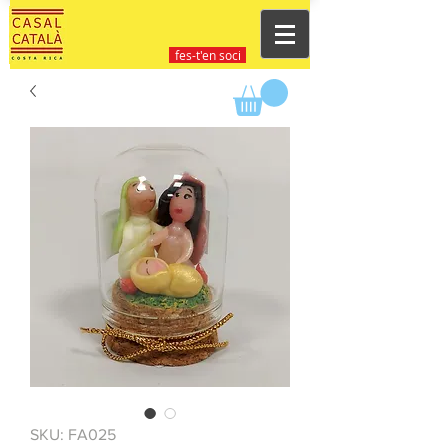
fes-t'en soci
SKU: FA025