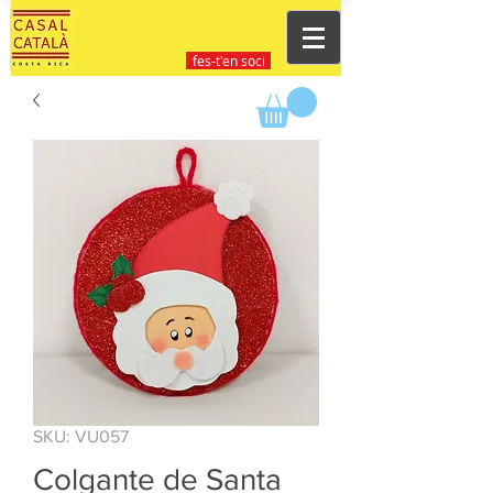
fes-t'en soci
SKU: VU057
Colgante de Santa