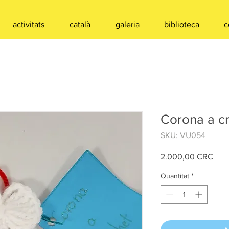
activitats
català
galeria
biblioteca
c
Corona a c
SKU: VU054
Pric
2.000,00 CRC
Quantitat
*