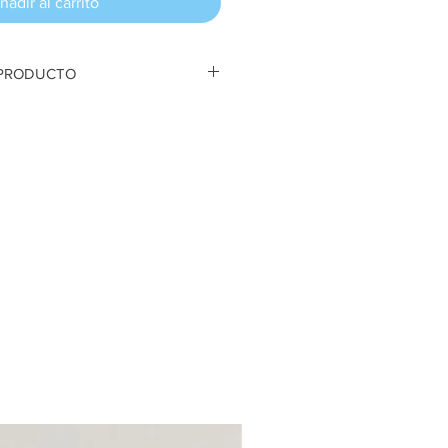
ñadir al carrito
 PRODUCTO
nco y rojo. Colgante para árbol.
lde