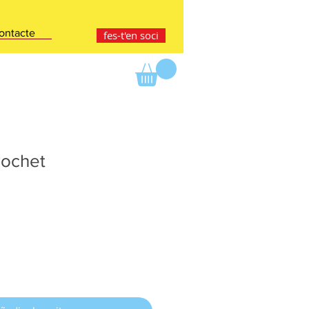
ontacte
fes-t'en soci
rochet
e