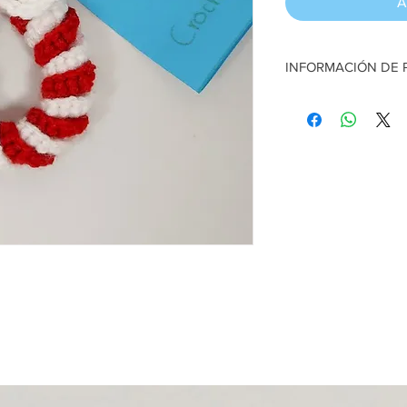
A
INFORMACIÓN DE
Corona a crochet. Bla
Lana
Artesana:
Valeria Uga