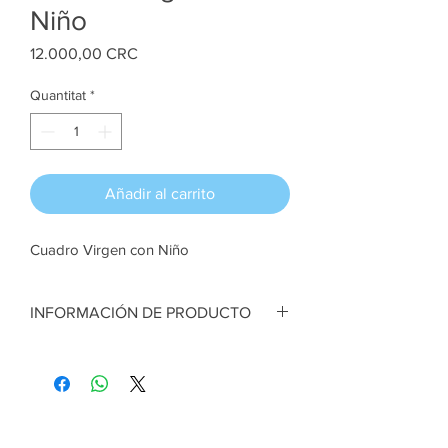
Niño
Price
12.000,00 CRC
Quantitat
*
Añadir al carrito
Cuadro Virgen con Niño
INFORMACIÓN DE PRODUCTO
Cuadro en Pirograbado Virgen con niño
en brazos. Madera prensada reciclada y
pintura acrílica. 22 cm ancho x 28 cm alto
Artesana:
Sehia Molina