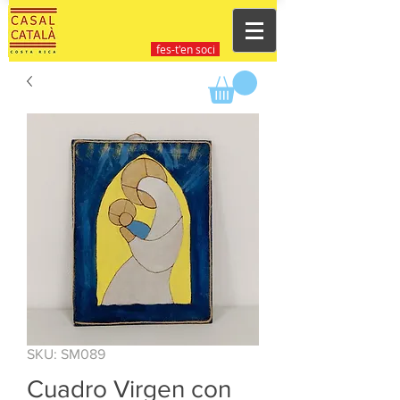
fes-t'en soci
SKU: SM089
Cuadro Virgen con