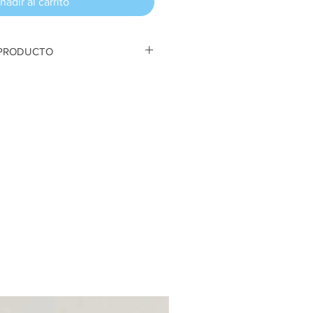
ñadir al carrito
 PRODUCTO
o Pasito con corderito. Madera
intura acrílica. 21 .5 cm ancho x 28
a