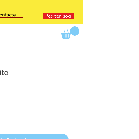
ontacte
fes-t'en soci
ito
ce