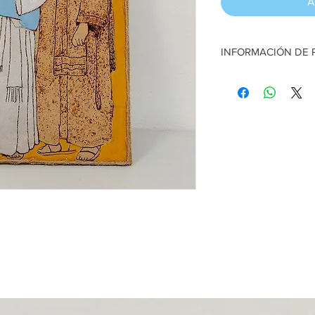
A
INFORMACIÓN DE
Cuadro en Pirograbad
prensada reciclada y p
cm alto
Artesana:
Sehia Molin