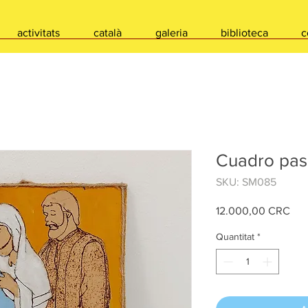
activitats
català
galeria
biblioteca
c
Cuadro pas
SKU: SM085
Pri
12.000,00 CRC
Quantitat
*