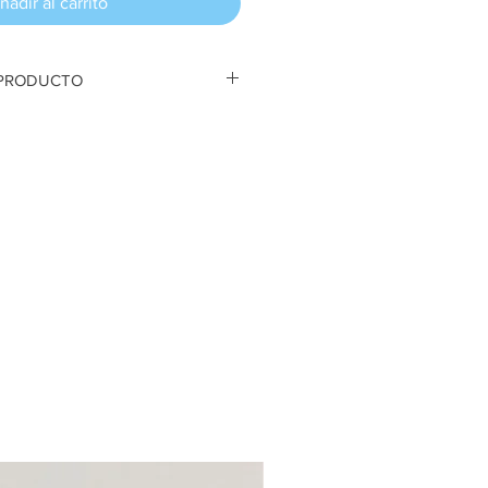
ñadir al carrito
 PRODUCTO
o Pasito en casita con animales.
lada y pintura acrílica. 22 cm
a