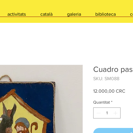
activitats
català
galeria
biblioteca
c
Cuadro pas
SKU: SM088
Pri
12.000,00 CRC
Quantitat
*