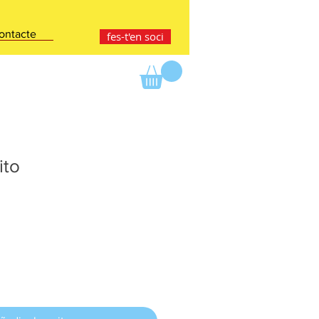
ontacte
fes-t'en soci
ito
ce