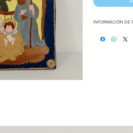
A
INFORMACIÓN DE
Cuadro en Pirograbad
Madera prensada recic
ancho x 28 cm alto
Artesana:
Sehia Molin