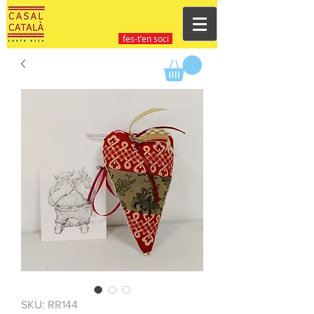
fes-t'en soci
SKU: RR144