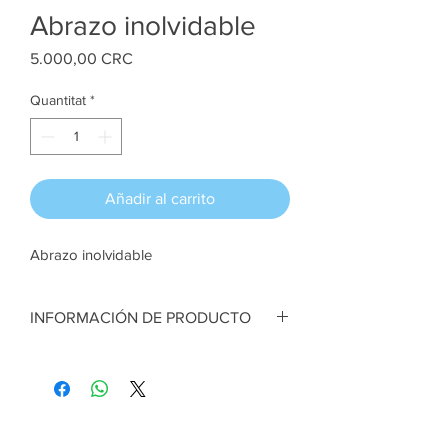
Abrazo inolvidable
Price
5.000,00 CRC
Quantitat
*
Añadir al carrito
Abrazo inolvidable
INFORMACIÓN DE PRODUCTO
Abrazo inolvidable. Corazón en tela de
algodón, relleno sintético. Tarjeta con
dibujo de Chris Riddell. 16 x 9 cm.
Artesana:
Rebeca Rodríguez