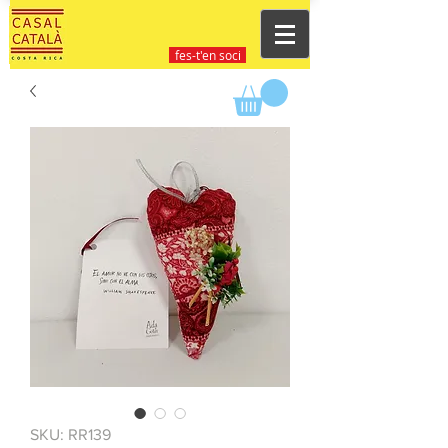
fes-t'en soci
SKU: RR139