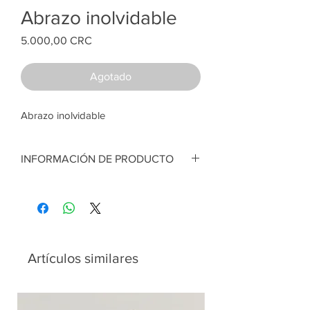
Abrazo inolvidable
Price
5.000,00 CRC
Agotado
Abrazo inolvidable
INFORMACIÓN DE PRODUCTO
Abrazo inolvidable. Corazón en tela de
algodón, relleno sintético. Tarjeta con
dibujo de Chris Riddell. 16 x 9 cm.
Artesana:
Rebeca Rodríguez
Artículos similares