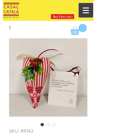
fes-t'en soci
SKU: RR142