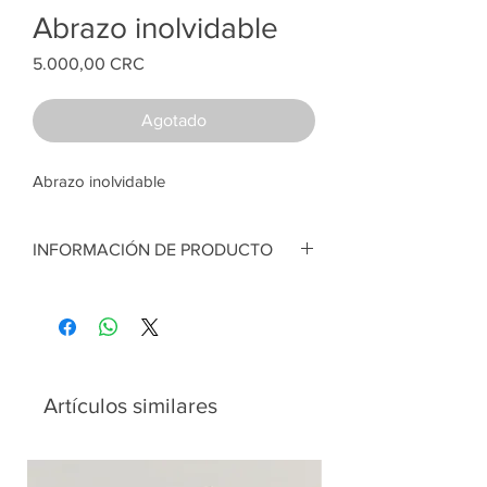
Abrazo inolvidable
Price
5.000,00 CRC
Agotado
Abrazo inolvidable
INFORMACIÓN DE PRODUCTO
Abrazo inolvidable. Corazón en tela de
algodón, relleno sintético. Tarjeta con
dibujo de Chris Riddell. 16 x 9 cm.
Artesana:
Rebeca Rodríguez
Artículos similares