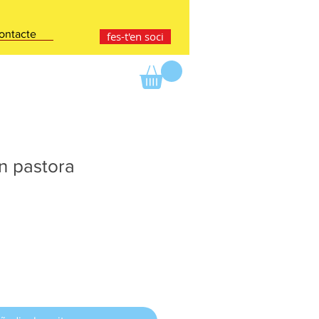
ontacte
fes-t'en soci
n pastora
ce