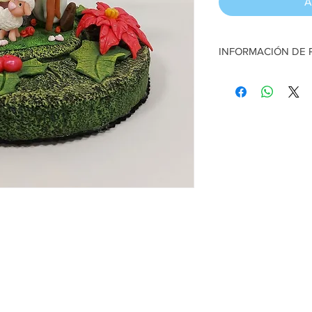
A
INFORMACIÓN DE
Pesebre con pastora. 
en porcelana fría. Di
cm diámetro aprox
Artesana:
Fressy Arri