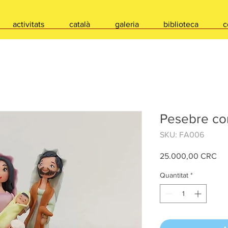
activitats
català
galeria
biblioteca
c
Pesebre co
SKU: FA006
Pri
25.000,00 CRC
Quantitat
*