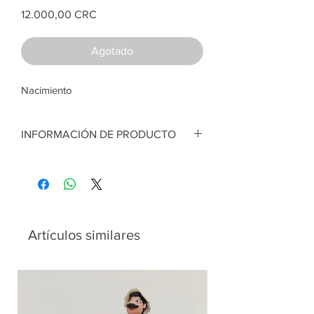
Price
12.000,00 CRC
Agotado
Nacimiento
INFORMACIÓN DE PRODUCTO
Nacimiento. Tipo retablo color celeste.
Madera de pino. Pintura acrílica. 25.5cm
ancho x 25 cm alto
Artesana:
Mayela Muñoz
Artículos similares