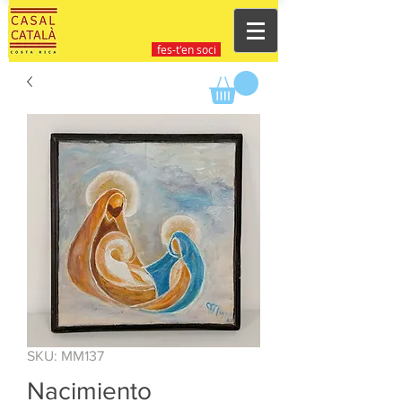
fes-t'en soci
SKU: MM137
Nacimiento