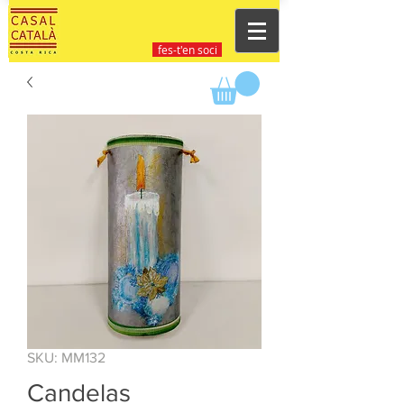
fes-t'en soci
SKU: MM132
Candelas