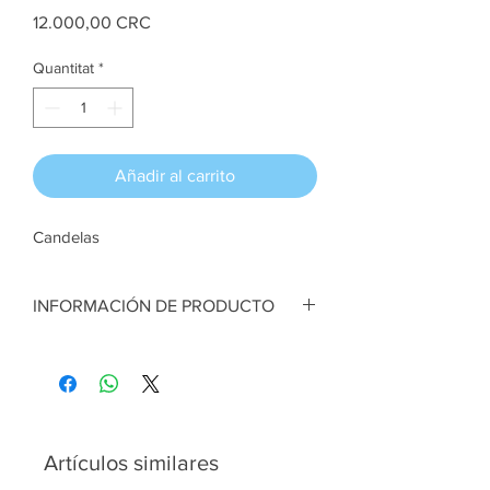
Price
12.000,00 CRC
Quantitat
*
Añadir al carrito
Candelas
INFORMACIÓN DE PRODUCTO
Candelas. Plateado. Pintura acrílica, tejas
en cartón. 20 cm ancho x 45 alto aprox
Artesana:
Mayela Muñoz
Artículos similares