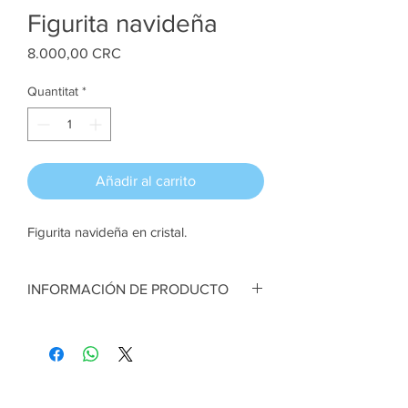
Figurita navideña
Price
8.000,00 CRC
Quantitat
*
Añadir al carrito
Figurita navideña en cristal.
INFORMACIÓN DE PRODUCTO
Figurita navideña en cristal. Muñeco en
porcelana fría. Pingüino. 10 cm de
diámetro aprox
Artesana:
Fressy Arrieta