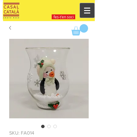
fes-t'en soci
SKU: FA014