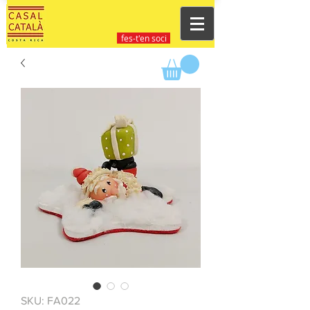
fes-t'en soci
SKU: FA022