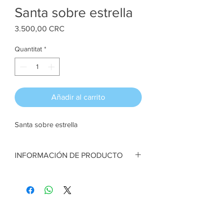
Santa sobre estrella
Price
3.500,00 CRC
Quantitat
*
Añadir al carrito
Santa sobre estrella
INFORMACIÓN DE PRODUCTO
Santa sobre estrella. Con cajita de regalo
en los pies. Bases de madeta y figuras en
porcelana fría. 10 cm x 10 cm aprox
Artesana:
Fressy Arrieta