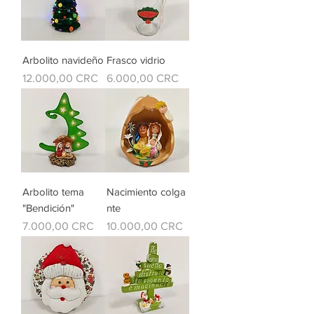
Arbolito navideño
Frasco vidrio
Preu
Preu
12.000,00 CRC
6.000,00 CRC
Arbolito tema
Nacimiento colga
"Bendición"
nte
Preu
Preu
7.000,00 CRC
10.000,00 CRC