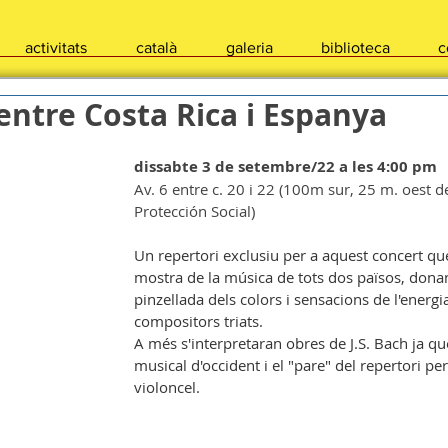
activitats
català
galeria
biblioteca
c
ntre Costa Rica i Espanya
dissabte 3 de setembre/22 a les 4:00 pm
Av. 6 entre c. 20 i 22 (100m sur, 25 m. oest de
Protección Social)
Un repertori exclusiu per a aquest concert qu
mostra de la música de tots dos països, dona
pinzellada dels colors i sensacions de l'energi
compositors triats.
A més s'interpretaran obres de J.S. Bach ja que 
musical d'occident i el "pare" del repertori per a
violoncel.