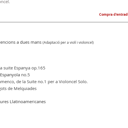
oncel.
Compra d'entrade
vencions a dues mans
(Adaptació per a violí i violoncel)
 la suite Espanya op.165
Espanyola
 no.5 
lamenco, de la Suite no.1 per a Violoncel Solo.
rgots de Melquiades
tures Llatinoamericanes