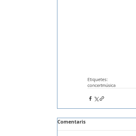
Etiquetes:
concert
música
Comentaris