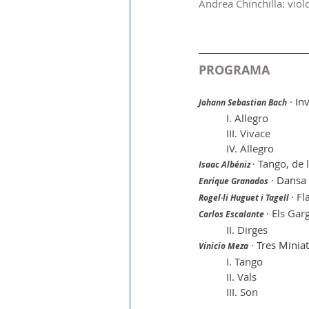
Andrea Chinchilla: viol
PROGRAMA
 · 
In
Johann Sebastian Bach
I. Allegro
III. Vivace
IV. Allegro
· Tango, de
Isaac Albéniz 
 · 
Dansa 
Enrique Granados
· F
Rogel·li Huguet i Tagell 
· Els Ga
Carlos Escalante 
II. Dirges
 · 
Tres Minia
Vinicio Meza
I. Tango
II. Vals
III. Son