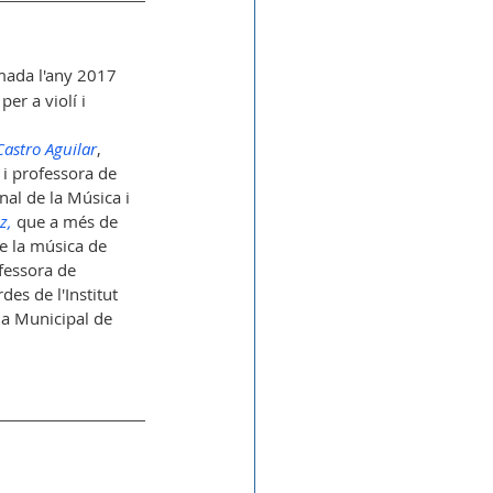
mada l'any 2017 
er a violí i 
Castro Aguilar
, 
i professora de 
nal de la Música i 
z,
 que a més de 
e la música de 
fessora de 
es de l'Institut 
la Municipal de 