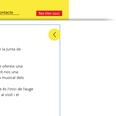
ontacte
fes-t'en soci
 la Junta de 
e ofereix una 
nt-nos una 
a musical dels 
és l'inici de l'auge 
l violí i el 