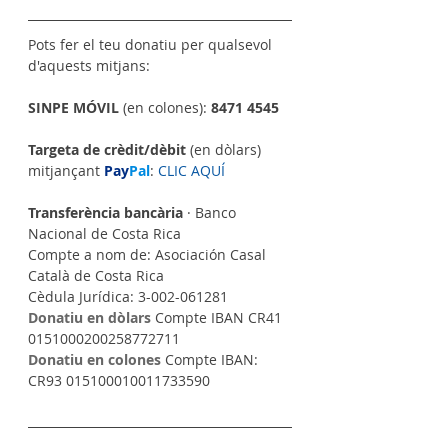
Pots fer el teu donatiu per qualsevol 
d'aquests mitjans:
SINPE MÓVIL
 (en colones): 
8471 4545
Targeta de crèdit/dèbit
 (en dòlars) 
mitjançant 
Pay
Pal
: 
CLIC AQUÍ
Transferència bancària
 · Banco 
Nacional de Costa Rica
Compte a nom de: Asociación Casal 
Català de Costa Rica
Cèdula Jurídica: 3-002-061281
Donatiu en dòlars
 Compte IBAN CR41 
0151000200258772711
Donatiu en colones
 Compte IBAN: 
CR93 015100010011733590