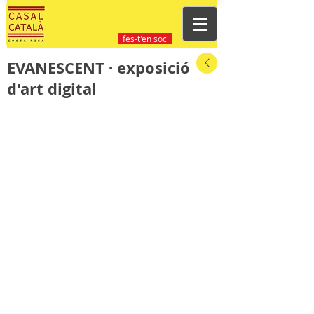
fes-t'en soci
EVANESCENT · exposició
d'art digital