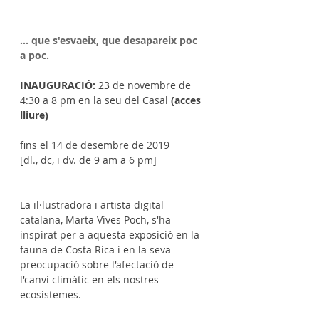
... que s'esvaeix, que desapareix poc 
a poc.
INAUGURACIÓ: 
23 de novembre de 
4:30 a 8 pm en la seu del Casal 
(acces 
lliure)
fins el 14 de desembre de 2019
[dl., dc, i dv. de 9 am a 6 pm]
La il·lustradora i artista digital 
catalana, Marta Vives Poch, s'ha 
inspirat per a aquesta exposició en la 
fauna de Costa Rica i en la seva 
preocupació sobre l'afectació de 
l'canvi climàtic en els nostres 
ecosistemes.