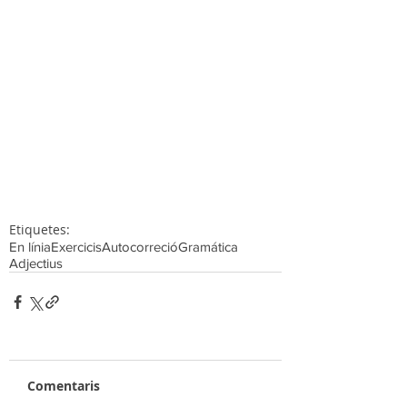
Etiquetes:
En línia
Exercicis
Autocorreció
Gramática
Adjectius
Comentaris