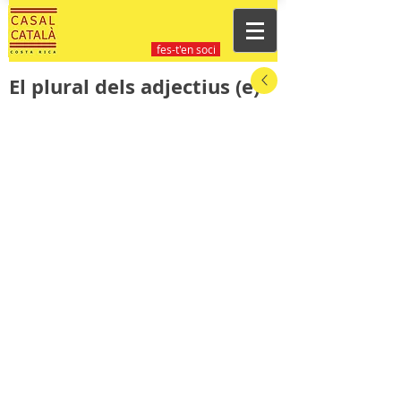
fes-t'en soci
El plural dels adjectius (e)