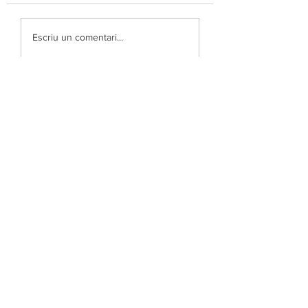
Escriu un comentari...
© 2026 Asociación Casal Català de Costa Rica
+506 2255-3671 · info@casalcatalacr.cat
Av. 6, entre c/ 20 i 22 ·
San José, Costa Rica
amb el suport de la