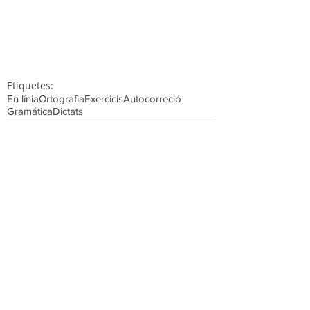
Etiquetes:
En línia
Ortografia
Exercicis
Autocorreció
Gramática
Dictats
Comentaris
Escriu un comentari...