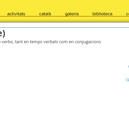
activitats
català
galeria
biblioteca
c
e)
mb verbs, tant en temps verbals com en conjugacions
G