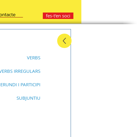
ontacte
fes-t'en soci
VERBS
VERBS IRREGULARS
ERUNDI I PARTICIPI
SUBJUNTIU