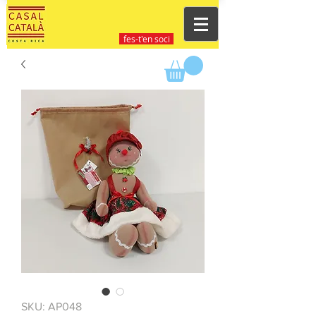
fes-t'en soci
SKU: AP048