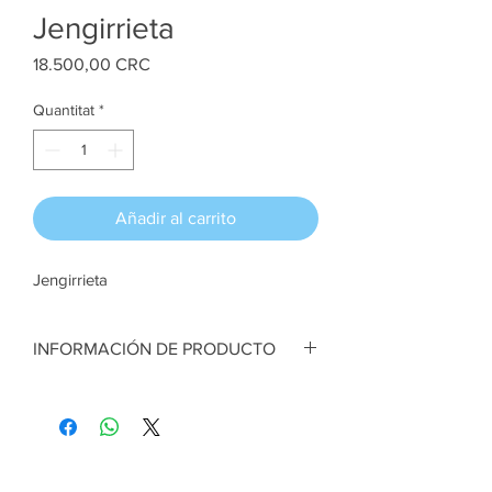
Jengirrieta
Price
18.500,00 CRC
Quantitat
*
Añadir al carrito
Jengirrieta
INFORMACIÓN DE PRODUCTO
Jengirrieta. Muñeca de 55 cm aprox.
Cuerop en licra de algodón, ropa en
microfibra, relleno sintético
Artesana:
Andrea Pana