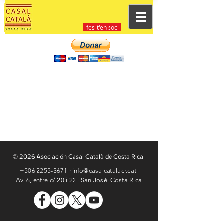
fes-t'en soci
© 2026 Asociación Casal Català de Costa Rica
+506 2255-3671 · info@casalcatalacr.cat
Av. 6, entre c/ 20 i 22 ·
San José, Costa Rica