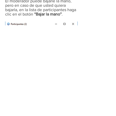
El moderador puede bajarle la mano,
pero en caso de que usted quiera
bajarla, en la lista de participantes haga
clic en el botón
“Bajar la mano”
.
Para chatear con los
moderadores u otros
participantes haga clic en el
icono “Chatear”
Por defecto lo que escriba es para todos
los participantes, en caso de querer
escribirle a un participante en particular,
selecciónelo en “Enviar a:” modificando
en lugar de todos el participante con
cual usted desea chatear.