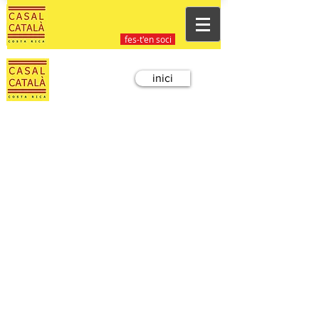
fes-t'en soci
inici