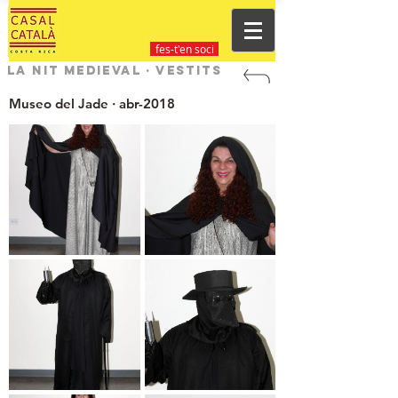
fes-t'en soci
La Nit Medieval · Vestits
Museo del Jade · abr-2018