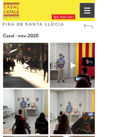
fes-t'en soci
Fira de Santa Llúcia
Casal · nov-2020