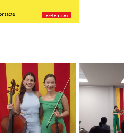
ontacte
fes-t'en soci