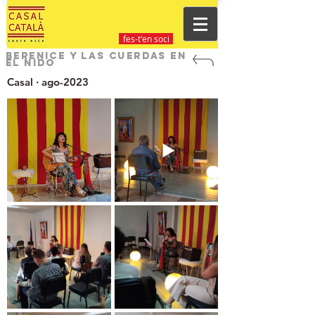
fes-t'en soci
Berenice y las cuerdas en
el nido
Casal · ago-2023