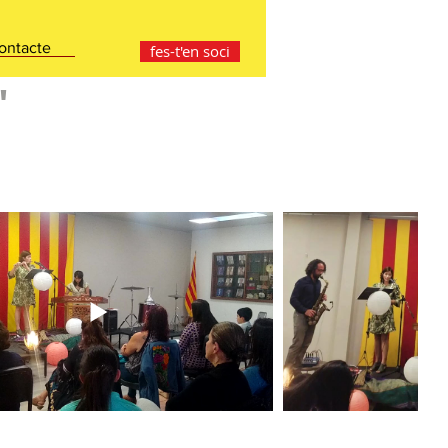
ontacte
fes-t'en soci
"