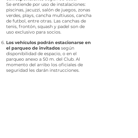
Se entiende por uso de instalaciones:
piscinas, jacuzzi, salón de juegos, zonas
verdes, plays, cancha multiusos, cancha
de futbol, entre otras. Las canchas de
tenis, frontón, squash y padel son de
uso exclusivo para socios.
L
os vehículos podrán estacionarse en
el parqueo de invitados
según
disponibilidad de espacio, o en el
parqueo anexo a 50 m. del Club. Al
momento del arribo los oficiales de
seguridad les darán instrucciones.
Agradeceremos el escrupuloso respeto
de estas normas para agilizar los
accesos y evitar problemas durante el
Aplec.
© 2026 Asociación Casal Català de Costa Rica
+506 2255-3671 · info@casalcatalacr.cat
Av. 6, entre c/ 20 i 22 ·
San José, Costa Rica