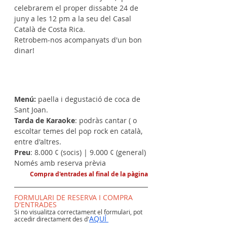
celebrarem el proper dissabte 24 de 
juny a les 12 pm a la seu del Casal 
Català de Costa Rica. 
Retrobem-nos acompanyats d'un bon 
dinar!
Menú:
 paella i degustació de coca de 
Sant Joan.
Tarda de Karaoke
: podràs cantar ( o 
escoltar temes del pop rock en català, 
entre d'altres.
Preu
: 8.000 ¢ (socis) | 9.000 ¢ (general)
Només amb reserva prèvia 
Compra d'entrades al final de la pàgina
FORMULARI DE RESERVA I COMPRA 
D'ENTRADES
Si no visualitza correctament el formulari, pot 
AQUÍ 
accedir directament des d'