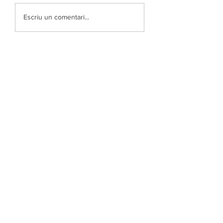
Escriu un comentari...
© 2026 Asociación Casal Català de Costa Rica
+506 2255-3671 · info@casalcatalacr.cat
Av. 6, entre c/ 20 i 22 ·
San José, Costa Rica
amb el suport de la